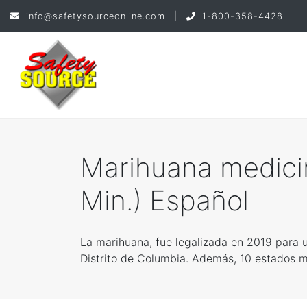
info@safetysourceonline.com
|
1-800-358-4428
Marihuana medicin
Min.) Español
La marihuana, fue legalizada en 2019 para u
Distrito de Columbia. Además, 10 estados má