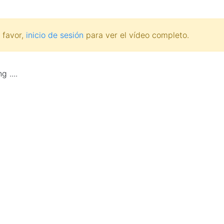
 favor,
inicio de sesión
para ver el vídeo completo.
g ....